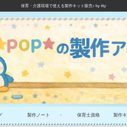
保育・介護現場で使える製作キット販売♪ by itty
グ
製作ノート
保育士資格