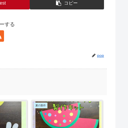
est
コピー
ローする
pop
夏の製作