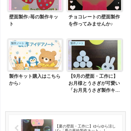
壁面製作♪苺の製作キッ
チョコレートの壁面製作
ト
を作ってみませんか♪
製作ノート
製作ノート
製作キット購入はこちら
【9月の壁面・工作に】
から♪
お月様とうさぎが可愛い
「お月見うさぎ製作キッ
ト」をお届けします！
【夏の壁面・工作に】ゆらゆら涼し
げ♪「夏の風鈴製作キット」！