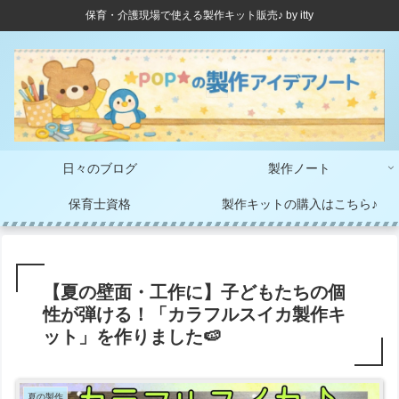
保育・介護現場で使える製作キット販売♪ by itty
日々のブログ
製作ノート
保育士資格
製作キットの購入はこちら♪
【夏の壁面・工作に】子どもたちの個
性が弾ける！「カラフルスイカ製作キ
ット」を作りました🍉
夏の製作