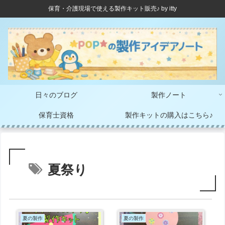
保育・介護現場で使える製作キット販売♪ by itty
日々のブログ
製作ノート
保育士資格
製作キットの購入はこちら♪
夏祭り
夏の製作
夏の製作